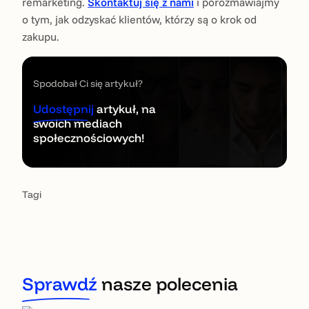
remarketing.
Skontaktuj się z nami
i porozmawiajmy
o tym, jak odzyskać klientów, którzy są o krok od
zakupu.
Spodobał Ci się artykuł?
Udostępnij
artykuł, na
swoich mediach
społecznościowych!
Tagi
Sprawdź
nasze polecenia