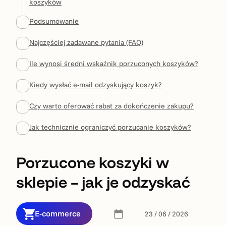
koszyków
Podsumowanie
Najczęściej zadawane pytania (FAQ)
Ile wynosi średni wskaźnik porzuconych koszyków?
Kiedy wysłać e-mail odzyskujący koszyk?
Czy warto oferować rabat za dokończenie zakupu?
Jak technicznie ograniczyć porzucanie koszyków?
Porzucone koszyki w
sklepie – jak je odzyskać
E-commerce
23 / 06 / 2026