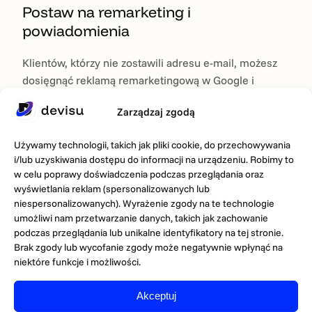
Postaw na remarketing i
powiadomienia
Klientów, którzy nie zostawili adresu e-mail, możesz
dosięgnąć reklamą remarketingową w Google i
mediach społecznościowych, prezentującą dokładnie
Zarządzaj zgodą
te produkty, które oglądali. Dobrze skonfigurowane
kampanie Google Ads
potrafią przypomnieć o
Używamy technologii, takich jak pliki cookie, do przechowywania
porzuconym koszyku i sprowadzić klienta z powrotem
i/lub uzyskiwania dostępu do informacji na urządzeniu. Robimy to
do sklepu w decydującym momencie.
w celu poprawy doświadczenia podczas przeglądania oraz
wyświetlania reklam (spersonalizowanych lub
Oferuj wygodne płatności i wsparcie
niespersonalizowanych). Wyrażenie zgody na te technologie
na żywo
umożliwi nam przetwarzanie danych, takich jak zachowanie
podczas przeglądania lub unikalne identyfikatory na tej stronie.
Brak zgody lub wycofanie zgody może negatywnie wpłynąć na
Im prościej zapłacić, tym lepiej – BLIK, szybkie
niektóre funkcje i możliwości.
przelewy, płatności odroczone i portfele cyfrowe
powinny być standardem. Warto też udostępnić czat
Akceptuj
lub inny kanał wsparcia, który rozwieje wątpliwości