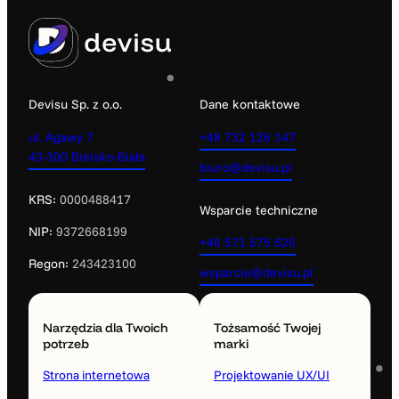
Devisu Sp. z o.o.
Dane kontaktowe
ul. Agawy 7
+48 732 126 147
43-300 Bielsko-Biała
biuro@devisu.pl
KRS:
0000488417
Wsparcie techniczne
NIP:
9372668199
+48 571 575 626
Regon:
243423100
wsparcie@devisu.pl
Narzędzia dla Twoich
Tożsamość Twojej
potrzeb
marki
Strona internetowa
Projektowanie UX/UI