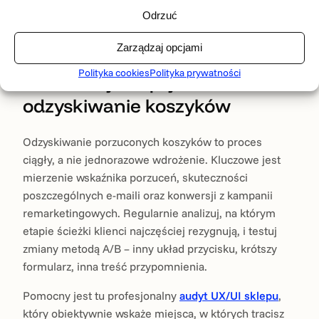
klienta dokładnie wtedy, gdy się pojawiają. Czasem
Odrzuć
jedno pytanie bez odpowiedzi decyduje o porzuceniu
koszyka.
Zarządzaj opcjami
Polityka cookies
Polityka prywatności
Jak mierzyć i optymalizować
odzyskiwanie koszyków
Odzyskiwanie porzuconych koszyków to proces
ciągły, a nie jednorazowe wdrożenie. Kluczowe jest
mierzenie wskaźnika porzuceń, skuteczności
poszczególnych e-maili oraz konwersji z kampanii
remarketingowych. Regularnie analizuj, na którym
etapie ścieżki klienci najczęściej rezygnują, i testuj
zmiany metodą A/B – inny układ przycisku, krótszy
formularz, inna treść przypomnienia.
Pomocny jest tu profesjonalny
audyt UX/UI sklepu
,
który obiektywnie wskaże miejsca, w których tracisz