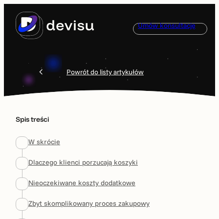
Przejdź
do
Umów konsultację
treści
Powrót do listy artykułów
Spis treści
W skrócie
Dlaczego klienci porzucają koszyki
Nieoczekiwane koszty dodatkowe
Zbyt skomplikowany proces zakupowy