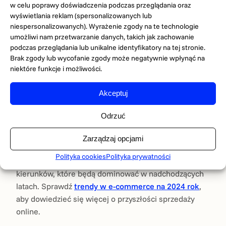
w celu poprawy doświadczenia podczas przeglądania oraz
zabezpieczenia, aby uniknąć strat finansowych oraz
wyświetlania reklam (spersonalizowanych lub
utraty zaufania klientów. Dowiedz się więcej o tym, jak
niespersonalizowanych). Wyrażenie zgody na te technologie
zadbać o
ochronę przed atakami WordPress
, co jest
umożliwi nam przetwarzanie danych, takich jak zachowanie
szczególnie istotne w przypadku sklepów opartych na
podczas przeglądania lub unikalne identyfikatory na tej stronie.
WooCommerce.
Brak zgody lub wycofanie zgody może negatywnie wpłynąć na
niektóre funkcje i możliwości.
Trendy w e-commerce
Akceptuj
E-commerce rozwija się w zawrotnym tempie. Warto
być na bieżąco z najnowszymi trendami, aby
Odrzuć
dostosować swoją strategię do dynamicznie
zmieniającego się rynku. Przykładowo, personalizacja
Zarządzaj opcjami
doświadczeń zakupowych, rozwój zakupów mobilnych
Polityka cookies
Polityka prywatności
czy sztuczna inteligencja to tylko niektóre z
kierunków, które będą dominować w nadchodzących
latach. Sprawdź
trendy w e-commerce na 2024 rok
,
aby dowiedzieć się więcej o przyszłości sprzedaży
online.