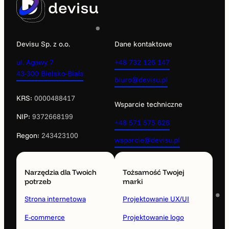
Devisu Sp. z o.o.
Dane kontaktowe
ul. Agawy 7
+48 732 126 147
43-300 Bielsko-Biała
biuro@devisu.pl
KRS:
0000488417
Wsparcie techniczne
NIP:
9372668199
+48 571 575 626
Regon:
243423100
wsparcie@devisu.pl
Narzędzia dla Twoich
Tożsamość Twojej
potrzeb
marki
Strona internetowa
Projektowanie UX/UI
E-commerce
Projektowanie logo