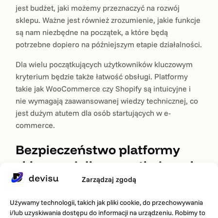
jest budżet, jaki możemy przeznaczyć na rozwój
sklepu. Ważne jest również zrozumienie, jakie funkcje
są nam niezbędne na początek, a które będą
potrzebne dopiero na późniejszym etapie działalności.
Dla wielu początkujących użytkowników kluczowym
kryterium będzie także łatwość obsługi. Platformy
takie jak WooCommerce czy Shopify są intuicyjne i
nie wymagają zaawansowanej wiedzy technicznej, co
jest dużym atutem dla osób startujących w e-
commerce.
Bezpieczeństwo platformy
sklepowej dla początkujących
Zarządzaj zgodą
Bezpieczeństwo danych klientów i transakcji to
kluczowy element funkcjonowania sklepu
Używamy technologii, takich jak pliki cookie, do przechowywania
internetowego. Warto zainwestować w odpowiednie
i/lub uzyskiwania dostępu do informacji na urządzeniu. Robimy to