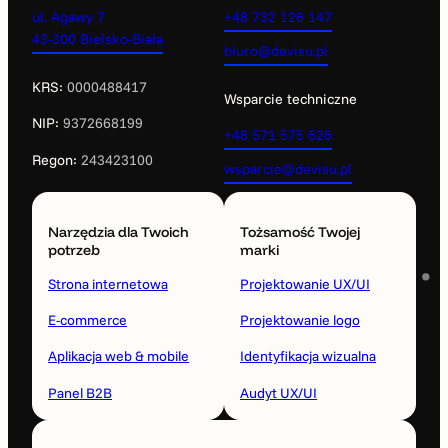
ul. Agawy 7
+48 732 126 147
43-300 Bielsko-Biała
biuro@devisu.pl
KRS:
0000488417
Wsparcie techniczne
NIP:
9372668199
+48 571 575 626
Regon:
243423100
wsparcie@devisu.pl
Narzędzia dla Twoich
Tożsamość Twojej
potrzeb
marki
Strona internetowa
Projektowanie UX/UI
E-commerce
Projektowanie logo
Aplikacja web & mobile
Identyfikacja wizualna
Panel B2B
Audyt UX/UI