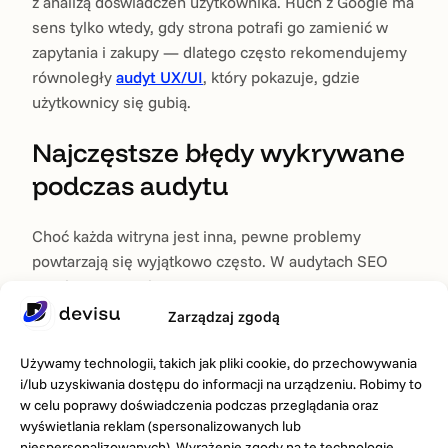
z analizą doświadczeń użytkownika. Ruch z Google ma
sens tylko wtedy, gdy strona potrafi go zamienić w
zapytania i zakupy — dlatego często rekomendujemy
równoległy
audyt UX/UI
, który pokazuje, gdzie
użytkownicy się gubią.
Najczęstsze błędy wykrywane
podczas audytu
Choć każda witryna jest inna, pewne problemy
powtarzają się wyjątkowo często. W audytach SEO
regularnie spotykamy:
Zarządzaj zgodą
Brak strategii słów kluczowych — treści pisane „dla
siebie”, a nie pod realne zapytania.
Używamy technologii, takich jak pliki cookie, do przechowywania
Powolne ładowanie spowodowane ciężkimi grafikami i
i/lub uzyskiwania dostępu do informacji na urządzeniu. Robimy to
nadmiarem wtyczek.
w celu poprawy doświadczenia podczas przeglądania oraz
Zduplikowane lub puste meta opisy na dziesiątkach
wyświetlania reklam (spersonalizowanych lub
podstron.
niespersonalizowanych). Wyrażenie zgody na te technologie