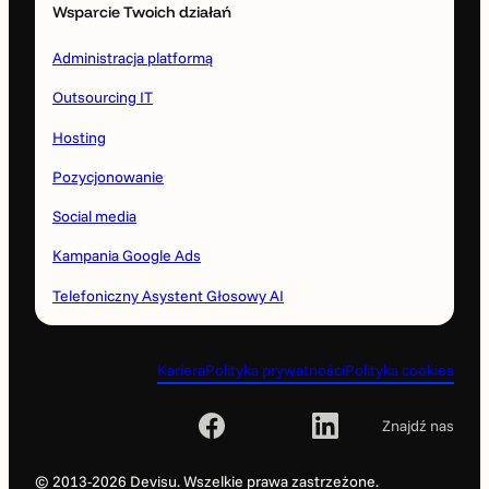
Wsparcie Twoich działań
Administracja platformą
Outsourcing IT
Hosting
Pozycjonowanie
Social media
Kampania Google Ads
Telefoniczny Asystent Głosowy AI
Kariera
Polityka prywatności
Polityka cookies
Znajdź nas
© 2013-2026 Devisu. Wszelkie prawa zastrzeżone.