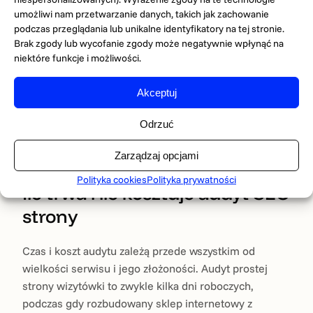
Brak linkowania wewnętrznego — ważne podstrony są
umożliwi nam przetwarzanie danych, takich jak zachowanie
„osierocone”.
podczas przeglądania lub unikalne identyfikatory na tej stronie.
Problemy z indeksacją po nieudanej migracji lub
Brak zgody lub wycofanie zgody może negatywnie wpłynąć na
niektóre funkcje i możliwości.
przebudowie.
Wiele z tych pułapek pojawia się już na etapie budowy
Akceptuj
witryny. Zebraliśmy je w osobnym tekście o
najczęstszych błędach przy tworzeniu strony
Odrzuć
WordPress
— warto poznać je, zanim w ogóle dojdzie
Zarządzaj opcjami
do audytu.
Polityka cookies
Polityka prywatności
Ile trwa i ile kosztuje audyt SEO
strony
Czas i koszt audytu zależą przede wszystkim od
wielkości serwisu i jego złożoności. Audyt prostej
strony wizytówki to zwykle kilka dni roboczych,
podczas gdy rozbudowany sklep internetowy z