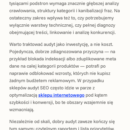
tysiącami podstron wymaga znacznie głębszej analizy
crawlowania, struktury kategorii i kanibalizacji fraz. Na
ostateczny zakres wpływa też to, czy potrzebujemy
wyłącznie warstwy technicznej, czy pełnej diagnozy
obejmującej treści, linkowanie i analizę konkurencji.
Warto traktować audyt jako inwestycję, a nie koszt.
Pojedyncza, dobrze zdiagnozowana przyczyna — na
przykład blokada indeksacji albo zduplikowane meta
dane na całej kategorii produktów — potrafi po
naprawie odblokować wzrosty, których nie kupisz
żadnym budżetem reklamowym. W przypadku
sklepów audyt SEO często idzie w parze z
optymalizacją
sklepu internetowego
pod kątem
szybkości i konwersji, bo te obszary wzajemnie się
wzmacniają.
Niezależnie od skali, dobry audyt zawsze kończy się
tym samym: czytelnym raportem i listą priorytetów,