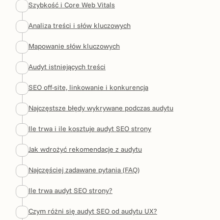
Szybkość i Core Web Vitals
Analiza treści i słów kluczowych
Mapowanie słów kluczowych
Audyt istniejących treści
SEO off-site, linkowanie i konkurencja
Najczęstsze błędy wykrywane podczas audytu
Ile trwa i ile kosztuje audyt SEO strony
Jak wdrożyć rekomendacje z audytu
Najczęściej zadawane pytania (FAQ)
Ile trwa audyt SEO strony?
Czym różni się audyt SEO od audytu UX?