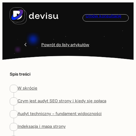
Przejdź
do
Umów konsultację
treści
Powrót do listy artykułów
Spis treści
W skrócie
Czym jest audyt SEO strony i kiedy się opłaca
Audyt techniczny – fundament widoczności
Indeksacja i mapa strony