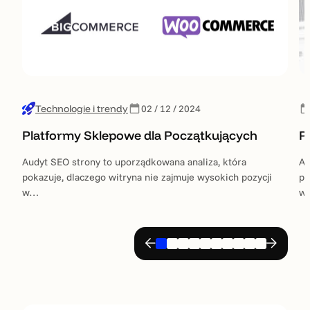
Technologie i trendy
02 / 12 / 2024
Platformy Sklepowe dla Początkujących
P
Audyt SEO strony to uporządkowana analiza, która
Au
pokazuje, dlaczego witryna nie zajmuje wysokich pozycji
po
w…
w